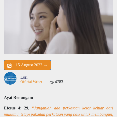
15 August 2023 →
Lori
4783
Official Writer
Ayat Renungan:
Efesus 4: 29,
“Janganlah ada perkataan kotor keluar dari
mulutmu, tetapi pakailah perkataan yang baik untuk membangun,