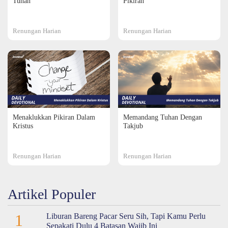
Tuhan
Pikiran
Renungan Harian
Renungan Harian
Menaklukkan Pikiran Dalam
Memandang Tuhan Dengan
Kristus
Takjub
Renungan Harian
Renungan Harian
Artikel Populer
1
Liburan Bareng Pacar Seru Sih, Tapi Kamu Perlu
Sepakati Dulu 4 Batasan Wajib Ini