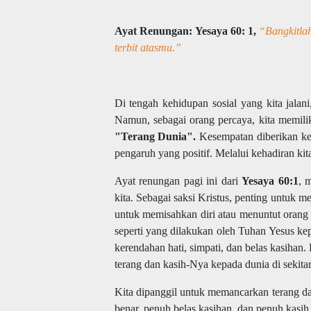
Ayat Renungan:
Yesaya 60: 1,
“Bangkitla
terbit atasmu.”
Di tengah kehidupan sosial yang kita jalani,
Namun, sebagai orang percaya, kita memili
"Terang Dunia".
Kesempatan diberikan kep
pengaruh yang positif. Melalui kehadiran kit
Ayat renungan pagi ini dari
Yesaya 60:1
, 
kita. Sebagai saksi Kristus, penting untu
untuk memisahkan diri atau menuntut orang l
seperti yang dilakukan oleh Tuhan Yesus ke
kerendahan hati, simpati, dan belas kasihan
terang dan kasih-Nya kepada dunia di sekitar 
Kita dipanggil untuk memancarkan terang d
benar, penuh belas kasihan, dan penuh kasi