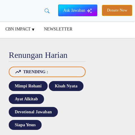
Ask Jawaban
Donate Now
CBN IMPACT
NEWSLETTER
Renungan Harian
TRENDING :
Mimpi Rohani
Kisah Nyata
Ayat Alkitab
Devotional Jawaban
Siapa Yesus