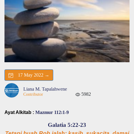
17 May 2022 →
Liana M. Tapalahwene
5982
Contributor
Ayat Alkitab :
Mazmur 112:1-9
Galatia 5:22-23
Tetapi buah Roh ialah: kasih, sukacita, damai