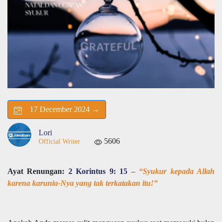
17 December 2024 →
Lori
5606
Official Writer
Ayat Renungan:
2 Korintus 9: 15
–
“Syukur kepada Allah
karena karunia-Nya yang tak terkatakan itu!”