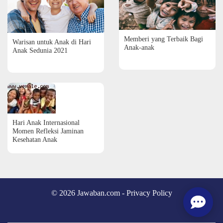
Memberi yang Terbaik Bagi
Warisan untuk Anak di Hari
Anak-anak
Anak Sedunia 2021
Hari Anak Internasional
Momen Refleksi Jaminan
Kesehatan Anak
© 2026 Jawaban.com -
Privacy Policy