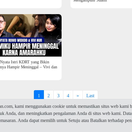
Mengampuni Suami
 Nyata Istri KDRT yang Bikin
nya Hampir Meninggal – Vivi dan
1
2
3
4
»
Last
com, kami menggunakan cookie untuk memastikan situs web kami be
ntuk Anda, dan meningkatkan pengalaman Anda di situs web kami. Data
© 2026 Jawaban.com -
Privacy Policy
pemasaran. Anda dapat memilih untuk Setuju atau Batalkan terhadap p