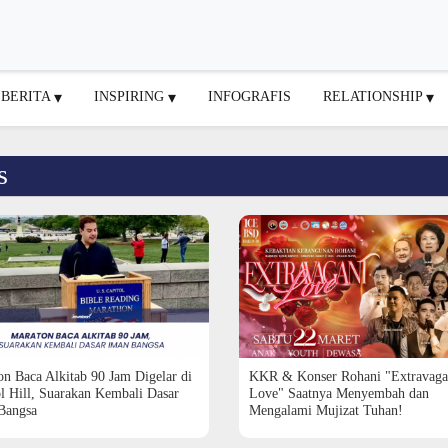
BERITA
INSPIRING
INFOGRAFIS
RELATIONSHIP
s
n Baca Alkitab 90 Jam Digelar di
KKR & Konser Rohani "Extravaga
l Hill, Suarakan Kembali Dasar
Love" Saatnya Menyembah dan
Bangsa
Mengalami Mujizat Tuhan!