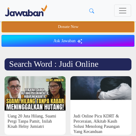
Donate Now
Ask Jawaban
Search Word : Judi Online
Uang 20 Juta Hilang, Suami
Judi Online Picu KDRT &
Pergi Tanpa Pamit, Inilah
Perceraian, Alkitab Kasih
Kisah Helny Jumiatri
Solusi Menolong Pasangan
Yang Kecanduan