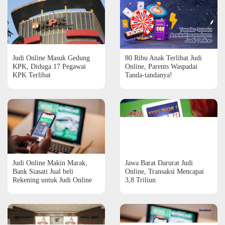
Judi Online Masuk Gedung
80 Ribu Anak Terlibat Judi
KPK, Diduga 17 Pegawai
Online, Parents Waspadai
KPK Terlibat
Tanda-tandanya!
Judi Online Makin Marak,
Jawa Barat Darurat Judi
Bank Siasati Jual beli
Online, Transaksi Mencapai
Rekening untuk Judi Online
3,8 Triliun