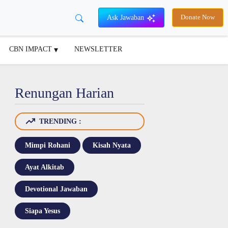
Ask Jawaban
Donate Now
CBN IMPACT
NEWSLETTER
Renungan Harian
TRENDING :
Mimpi Rohani
Kisah Nyata
Ayat Alkitab
Devotional Jawaban
Siapa Yesus