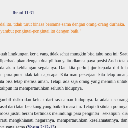
Ibrani 11:31
l itu, tidak turut binasa bersama-sama dengan orang-orang durhaka,
nyambut pengintai-pengintai itu dengan baik."
ah lingkungan kerja yang tidak sehat mungkin bisa tahu rasa ini: Saat
diperhadapkan dengan dua pilihan yaitu diam supaya posisi Anda tetap
da akan kehilangan segalanya. Dan kita perlu jujur kepada diri kita
an pura-pura tidak tahu apa-apa. Kita mau pekerjaan kita tetap aman,
kita bisa tetap merasa aman. Tetapi ada saja orang yang memilih untuk
kalipun itu mempertaruhkan seluruh hidupnya.
mbil risiko dan keluar dari rasa aman hidupnya. Ia adalah seorang
sal dari latar belakang yang baik di masa itu. Tetapi di situlah poinnya
osa justru berani bertindak melindungi para pengintai - sekalipun dia
rarti mengkhianati negaranya, mempertaruhkan keselamatannya, dan
aya yang sama
(
Yosua 2:12-13
).