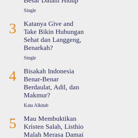
Besar Dalam Hidup
Single
Katanya Give and
3
Take Bikin Hubungan
Sehat dan Langgeng,
Benarkah?
Single
Bisakah Indonesia
4
Benar-Benar
Berdaulat, Adil, dan
Makmur?
Kata Alkitab
Mau Membuktikan
5
Kristen Salah, Listhio
Malah Merasa Damai