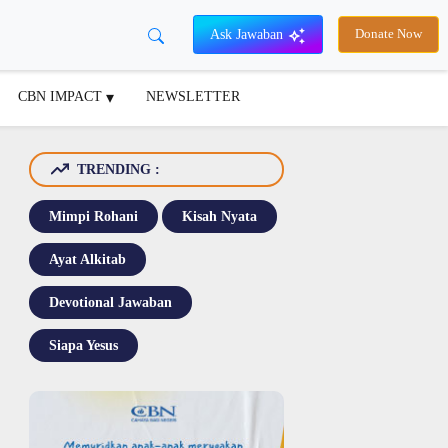
Ask Jawaban
Donate Now
CBN IMPACT
NEWSLETTER
TRENDING :
Mimpi Rohani
Kisah Nyata
Ayat Alkitab
Devotional Jawaban
Siapa Yesus