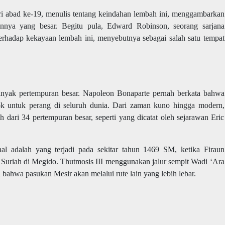
i abad ke-19, menulis tentang keindahan lembah ini, menggambarkan
annya yang besar. Begitu pula, Edward Robinson, seorang sarjana
adap kekayaan lembah ini, menyebutnya sebagai salah satu tempat
banyak pertempuran besar. Napoleon Bonaparte pernah berkata bahwa
ok untuk perang di seluruh dunia. Dari zaman kuno hingga modern,
ih dari 34 pertempuran besar, seperti yang dicatat oleh sejarawan Eric
nal adalah yang terjadi pada sekitar tahun 1469 SM, ketika Firaun
 Suriah di Megido. Thutmosis III menggunakan jalur sempit Wadi ‘Ara
ahwa pasukan Mesir akan melalui rute lain yang lebih lebar.