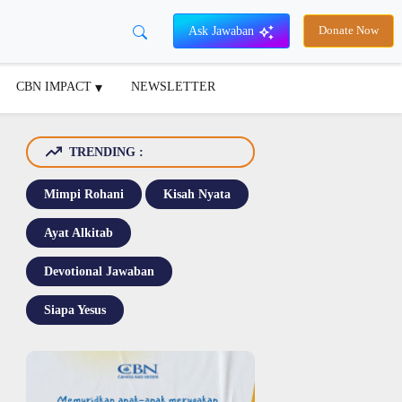
Ask Jawaban
Donate Now
CBN IMPACT
NEWSLETTER
TRENDING :
Mimpi Rohani
Kisah Nyata
Ayat Alkitab
Devotional Jawaban
Siapa Yesus