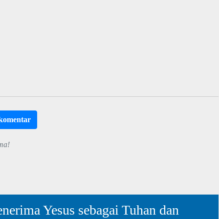
rkomentar
ma!
nerima Yesus sebagai Tuhan dan