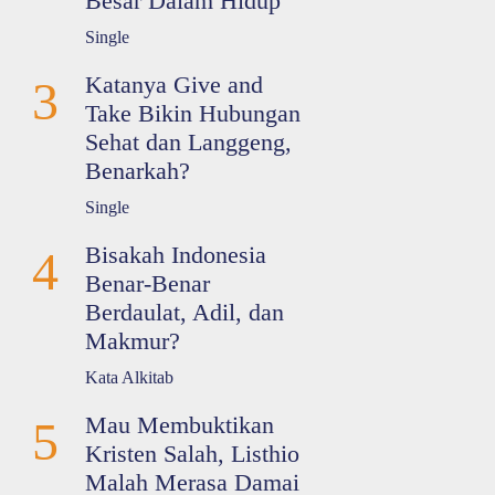
Besar Dalam Hidup
Single
Katanya Give and
3
Take Bikin Hubungan
Sehat dan Langgeng,
Benarkah?
Single
Bisakah Indonesia
4
Benar-Benar
Berdaulat, Adil, dan
Makmur?
Kata Alkitab
Mau Membuktikan
5
Kristen Salah, Listhio
Malah Merasa Damai