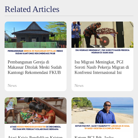
Related Articles
Pembangunan Gereja di
Isu Migrasi Meningkat, PGI
Makassar Ditolak Meski Sudah
Soroti Nasib Pekerja Migran di
Kantongi Rekomendasi FKUB
Konfrensi Internasional Ini
News
News
Atasi Krisis Pendidikan Kristen
Ketum PGI Pdt. Jacky