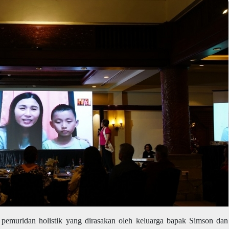
emuridan holistik yang dirasakan oleh keluarga bapak Simson dan