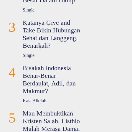
Besar Dalam Hidup
Single
Katanya Give and
3
Take Bikin Hubungan
Sehat dan Langgeng,
Benarkah?
Single
Bisakah Indonesia
4
Benar-Benar
Berdaulat, Adil, dan
Makmur?
Kata Alkitab
Mau Membuktikan
5
Kristen Salah, Listhio
Malah Merasa Damai