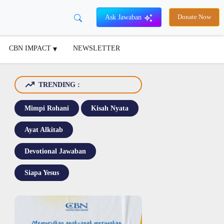
Ask Jawaban
Donate Now
CBN IMPACT
NEWSLETTER
TRENDING :
Mimpi Rohani
Kisah Nyata
Ayat Alkitab
Devotional Jawaban
Siapa Yesus