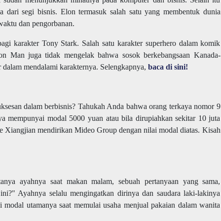
a dari segi bisnis. Elon termasuk salah satu yang membentuk dunia
waktu dan pengorbanan.
bagi karakter Tony Stark. Salah satu karakter superhero dalam komik
Iron Man juga tidak mengelak bahwa sosok berkebangsaan Kanada-
or dalam mendalami karakternya. Selengkapnya,
baca di sini!
uksesan dalam berbisnis? Tahukah Anda bahwa orang terkaya nomor 9
ya mempunyai modal 5000 yuan atau bila dirupiahkan sekitar 10 juta
He Xiangjian mendirikan Mideo Group dengan nilai modal diatas. Kisah
itanya ayahnya saat makan malam, sebuah pertanyaan yang sama,
i?" Ayahnya selalu mengingatkan dirinya dan saudara laki-lakinya
jadi modal utamanya saat memulai usaha menjual pakaian dalam wanita