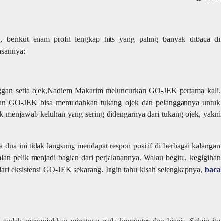
, berikut enam profil lengkap hits yang paling banyak dibaca di
asannya:
ggan setia ojek,Nadiem Makarim meluncurkan GO-JEK pertama kali.
anan GO-JEK bisa memudahkan tukang ojek dan pelanggannya untuk
tuk menjawab keluhan yang sering didengarnya dari tukang ojek, yakni
da dua ini tidak langsung mendapat respon positif di berbagai kalangan
alan pelik menjadi bagian dari perjalanannya. Walau begitu, kegigihan
i dari eksistensi GO-JEK sekarang. Ingin tahu kisah selengkapnya,
baca
cil sudah menunjukkan minatnya pada komputer dan bisnis. Selain itu