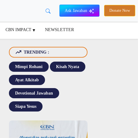
Ask Jawaban
Donate Now
CBN IMPACT
NEWSLETTER
TRENDING :
Mimpi Rohani
Kisah Nyata
Ayat Alkitab
Devotional Jawaban
Siapa Yesus