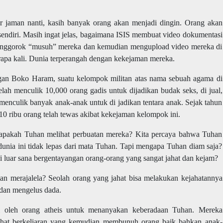
 jaman nanti, kasih banyak orang akan menjadi dingin. Orang akan
sendiri. Masih ingat jelas, bagaimana ISIS membuat video dokumentasi
enggorok “musuh” mereka dan kemudian mengupload video mereka di
apa kali. Dunia terperangah dengan kekejaman mereka.
gan Boko Haram, suatu kelompok militan atas nama sebuah agama di
lah menculik 10,000 orang gadis untuk dijadikan budak seks, di jual,
menculik banyak anak-anak untuk di jadikan tentara anak. Sejak tahun
0 ribu orang telah tewas akibat kekejaman kelompok ini.
 apakah Tuhan melihat perbuatan mereka? Kita percaya bahwa Tuhan
unia ini tidak lepas dari mata Tuhan. Tapi mengapa Tuhan diam saja?
 luar sana bergentayangan orang-orang yang sangat jahat dan kejam?
tan merajalela? Seolah orang yang jahat bisa melakukan kejahatannya
 dan mengelus dada.
ai oleh orang atheis untuk menanyakan keberadaan Tuhan. Mereka
hat berkeliaran yang kemudian membunuh orang baik bahkan anak-