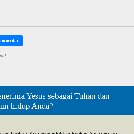
rkomentar
ma!
nerima Yesus sebagai Tuhan dan
lam hidup Anda?
orang berdosa. Saya membutuhkan Engkau. Saya percaya