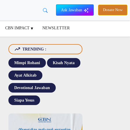
Ask Jawaban
Donate Now
CBN IMPACT
NEWSLETTER
TRENDING :
Mimpi Rohani
Kisah Nyata
Ayat Alkitab
Devotional Jawaban
Siapa Yesus