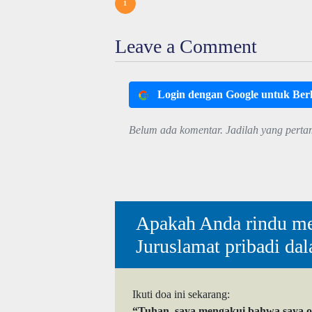
1
Leave a Comment
Login dengan Google untuk Be
Belum ada komentar. Jadilah yang perta
Apakah Anda rindu me
Juruslamat pribadi da
Ikuti doa ini sekarang:
“Tuhan, saya mengakui bahwa saya 