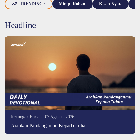
TRENDING :
Mimpi Rohani
Kisah Nyata
Ay
Headline
Renungan Harian
| 07 Agustus 2026
Arahkan Pandanganmu Kepada Tuhan