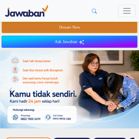
Donate Now
Ask Jawaban
Previous
Next