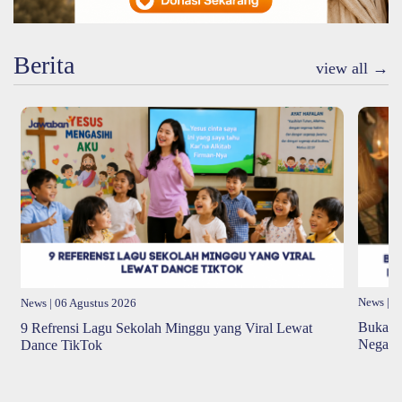
Kelemahan Bukan Beban
Berita
Tetapi Tempat Tuhan
view all →
Bekerja
31 Juli 2026
News
| 0
News
| 06 Agustus 2026
Bukan 
9 Refrensi Lagu Sekolah Minggu yang Viral Lewat
Negara 
Dance TikTok