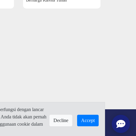
Berharga Karena Tuhan
rfungsi dengan lancar
 Anda tidak akan pernah
Decline
Accept
enggunaan cookie dalam