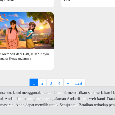
nya Terharu
Doa
r Memberi dari Hati, Kisah Keyla
oneka Kesayangannya
1
2
3
4
»
Last
com, kami menggunakan cookie untuk memastikan situs web kami be
ntuk Anda, dan meningkatkan pengalaman Anda di situs web kami. Data
© 2026 Jawaban.com -
Privacy Policy
pemasaran. Anda dapat memilih untuk Setuju atau Batalkan terhadap p