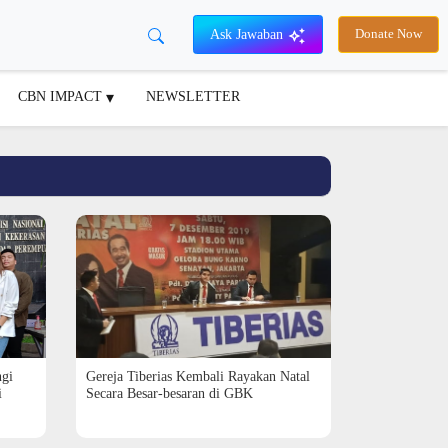
Ask Jawaban
Donate Now
CBN IMPACT
NEWSLETTER
Gereja Tiberias Kembali Rayakan Natal
ngi
Secara Besar-besaran di GBK
i