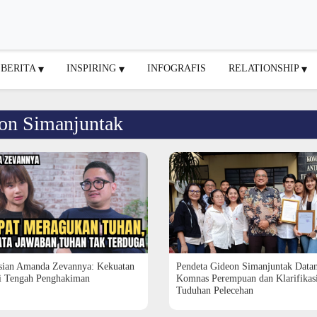
BERITA
INSPIRING
INFOGRAFIS
RELATIONSHIP
eon Simanjuntak
sian Amanda Zevannya: Kekuatan
Pendeta Gideon Simanjuntak Data
i Tengah Penghakiman
Komnas Perempuan dan Klarifikas
Tuduhan Pelecehan