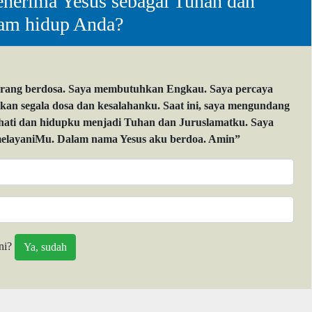
nerima Yesus sebagai Tuhan dan
lam hidup Anda?
orang berdosa. Saya membutuhkan Engkau. Saya percaya
 segala dosa dan kesalahanku. Saat ini, saya mengundang
 hati dan hidupku menjadi Tuhan dan Juruslamatku. Saya
layaniMu. Dalam nama Yesus aku berdoa. Amin”
ni?