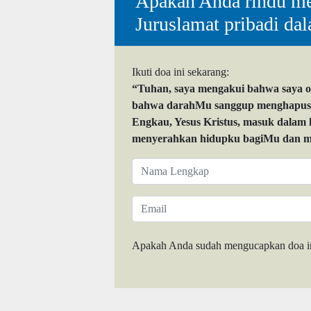
Apakah Anda rindu me
Juruslamat pribadi da
Ikuti doa ini sekarang:
“Tuhan, saya mengakui bahwa saya 
bahwa darahMu sanggup menghapuskan
Engkau, Yesus Kristus, masuk dalam
menyerahkan hidupku bagiMu dan me
Apakah Anda sudah mengucapkan doa i