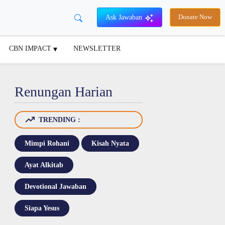
Ask Jawaban
Donate Now
CBN IMPACT
NEWSLETTER
Renungan Harian
TRENDING :
Mimpi Rohani
Kisah Nyata
Ayat Alkitab
Devotional Jawaban
Siapa Yesus