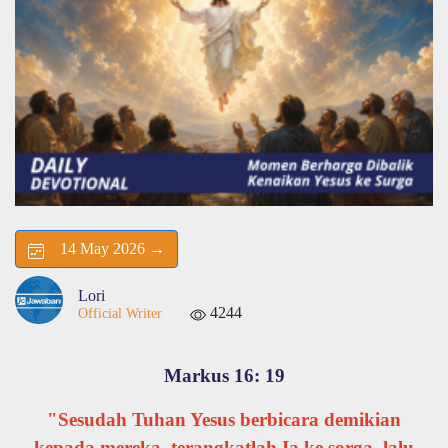
14 May 2026 →
Lori
4244
Official Writer
Markus 16: 19
"Sesudah Tuhan Yesus berbicara demikian
kepada mereka, terangkatlah Ia ke sorga, lalu