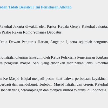
ah Tidak Berlaku? Ini Penjelasan Alkitab
tedral Jakarta diwakili oleh Pastor Kepala Gereja Katedral Jakarta,
 Pastor Rekan Romo Yohanes Deodatus.
Ketua Dewan Pengurus Harian, Angeline J, serta sejumlah pengurus
d Istiqlal diterima langsung oleh Ketua Pelaksana Penerimaan Kurban
ara pengurus masjid. Sapi yang diberikan merupakan jenis Simental
n Ke Masjid Istiqlal menjadi pesan kuat bahwa perbedaan keyakinan
berbagi dan mendukung. Terlebih, Masjid Istiqlal dan Gereja Katedral
h ibadah yang berdampingan dan menjadi simbol toleransi di Indonesia.