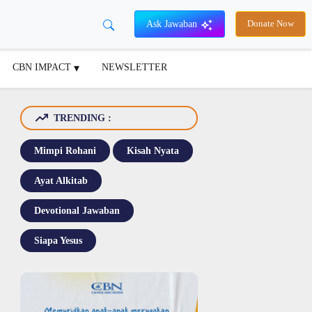
Ask Jawaban
Donate Now
CBN IMPACT
NEWSLETTER
TRENDING :
Mimpi Rohani
Kisah Nyata
Ayat Alkitab
Devotional Jawaban
Siapa Yesus