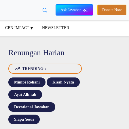
Ask Jawaban
Donate Now
CBN IMPACT
NEWSLETTER
Renungan Harian
TRENDING :
Mimpi Rohani
Kisah Nyata
Ayat Alkitab
Devotional Jawaban
Siapa Yesus