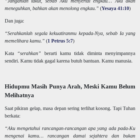
“Janganlah takut, sebab Aku menyertai engkau… Aku akan
meneguhkan, bahkan akan menolong engkau.”
(
Yesaya 41:10
)
Dan juga:
“Serahkanlah segala kekuatiranmu kepada-Nya, sebab Ia yang
memelihara kamu.”
(
1 Petrus 5:7
)
Kata
“serahkan”
berarti kamu tidak diminta menyimpannya
sendiri. Kamu tidak gagal karena butuh bantuan. Kamu manusia.
Hidupmu Masih Punya Arah, Meski Kamu Belum
Melihatnya
Saat pikiran gelap, masa depan sering terlihat kosong. Tapi Tuhan
berkata:
“Aku mengetahui rancangan-rancangan apa yang ada pada-Ku
mengenai kamu… rancangan damai sejahtera dan bukan