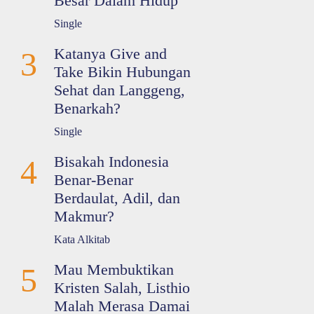
Besar Dalam Hidup
Single
Katanya Give and
3
Take Bikin Hubungan
Sehat dan Langgeng,
Benarkah?
Single
Bisakah Indonesia
4
Benar-Benar
Berdaulat, Adil, dan
Makmur?
Kata Alkitab
Mau Membuktikan
5
Kristen Salah, Listhio
Malah Merasa Damai