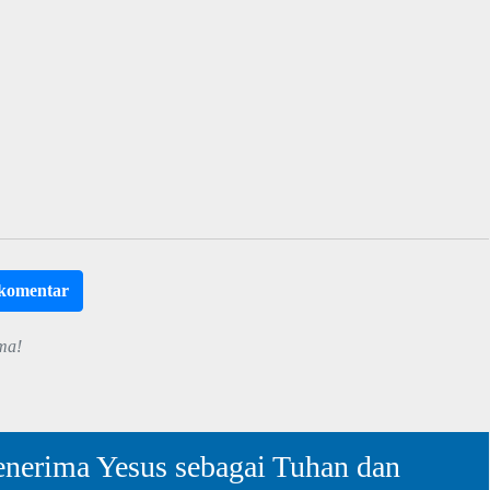
rkomentar
ma!
nerima Yesus sebagai Tuhan dan