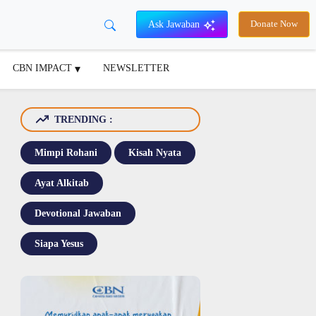
Ask Jawaban
Donate Now
CBN IMPACT
NEWSLETTER
TRENDING :
Mimpi Rohani
Kisah Nyata
Ayat Alkitab
Devotional Jawaban
Siapa Yesus