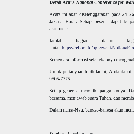
Detail Acara
National Conference for Wor
Acara ini akan diselenggarakan pada 24–2
Jakarta Barat. Setiap peserta dapat berp
akomodasi.
Jadilah bagian dalam keg
tautan
https://reborn.id/app/event/Nation
Sementara informasi selengkapnya mengenai a
Untuk pertanyaan lebih lanjut, Anda dapa
9505-7775.
Setiap generasi memiliki panggilannya. D
bersama, menjawab suara Tuhan, dan memba
Dalam nama-Nya, bangsa-bangsa akan mena
Sumber : Jawaban.com