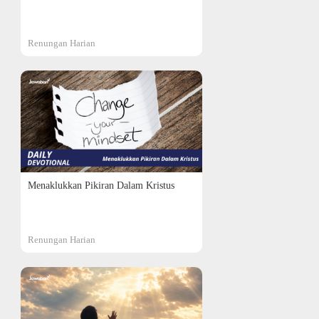
Renungan Harian
Menaklukkan Pikiran Dalam Kristus
Renungan Harian