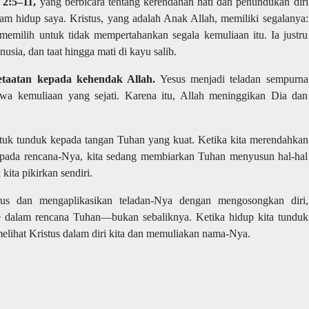
i 2:5
–11,
yang berbicara tentang kerendahan hati dan penundukan diri
dalam hidup saya. Kristus, yang adalah Anak Allah, memiliki segalanya:
 memilih untuk tidak mempertahankan segala kemuliaan itu. Ia justru
sia, dan taat hingga mati di kayu salib.
etaatan kepada kehendak Allah.
Yesus menjadi teladan sempurna
a kemuliaan yang sejati. Karena itu, Allah meninggikan Dia dan
untuk tunduk kepada tangan Tuhan yang kuat. Ketika kita merendahkan
pada rencana-Nya, kita sedang membiarkan Tuhan menyusun hal-hal
kita pikirkan sendiri.
tus dan mengaplikasikan teladan-Nya dengan mengosongkan diri,
 dalam rencana Tuhan—bukan sebaliknya. Ketika hidup kita tunduk
lihat Kristus dalam diri kita dan memuliakan nama-Nya.