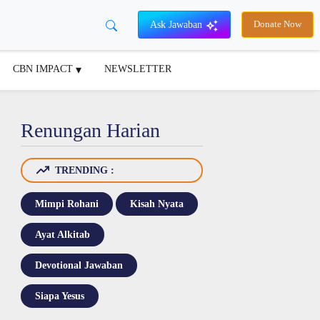
Ask Jawaban
Donate Now
CBN IMPACT
NEWSLETTER
Renungan Harian
TRENDING :
Mimpi Rohani
Kisah Nyata
Ayat Alkitab
Devotional Jawaban
Siapa Yesus