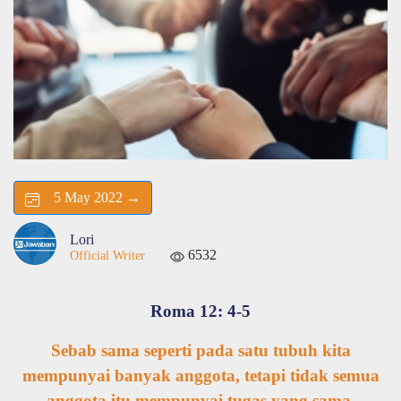
5 May 2022 →
Lori
6532
Official Writer
Roma 12: 4-5
Sebab sama seperti pada satu tubuh kita
mempunyai banyak anggota, tetapi tidak semua
anggota itu mempunyai tugas yang sama,